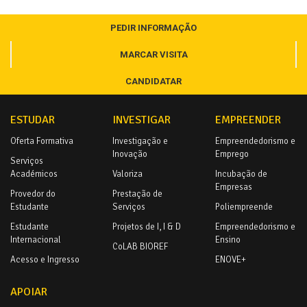
PEDIR INFORMAÇÃO
MARCAR VISITA
CANDIDATAR
ESTUDAR
INVESTIGAR
EMPREENDER
Oferta Formativa
Investigação e
Empreendedorismo e
Inovação
Emprego
Serviços
Académicos
Valoriza
Incubação de
Empresas
Provedor do
Prestação de
Estudante
Serviços
Poliempreende
Estudante
Projetos de I, I & D
Empreendedorismo e
Internacional
Ensino
CoLAB BIOREF
Acesso e Ingresso
ENOVE+
APOIAR