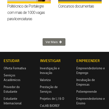
Politécnico de Portalegre
Concursos documentais
com mais de 1000 vagas
para licenciaturas
Ver Mais
ESTUDAR
INVESTIGAR
EMPREENDER
Oferta Formativa
Investigação e
Empreendedorismo e
Inovação
Emprego
Serviços
Académicos
Valoriza
Incubação de
Empresas
Provedor do
Prestação de
Estudante
Serviços
Poliempreende
Estudante
Projetos de I, I & D
Empreendedorismo e
Internacional
Ensino
CoLAB BIOREF