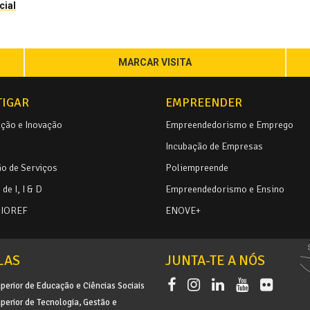
cial
MARCAR VISITA
TIGAR
EMPREENDER
ação e Inovação
Empreendedorismo e Emprego
Incubação de Empresas
o de Serviços
Poliempreende
de I, I & D
Empreendedorismo e Ensino
BIOREF
ENOVE+
LAS
JUNTA-TE A NÓS
perior de Educação e Ciências Sociais
perior de Tecnologia, Gestão e