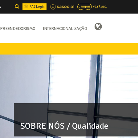
s
PAE Login
preendedorismo
Internacionalização
Select Language
▼
SOBRE NÓS / Qualidade