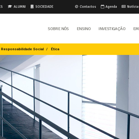
ES
ALUMNI
SOCIEDADE
Contactos
Agenda
Notícia
Sobre Nós
Ensino
Investigação
Em
 Responsabilidade Social
Ética