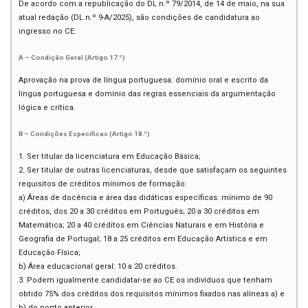
De acordo com a republicação do DL n.º 79/2014, de 14 de maio, na sua
atual redação (DL n.º 9-A/2025), são condições de candidatura ao
ingresso no CE:
A – Condição Geral (Artigo 17.º)
Aprovação na prova de língua portuguesa: domínio oral e escrito da
língua portuguesa e domínio das regras essenciais da argumentação
lógica e crítica.
B – Condições Específicas (Artigo 18.º)
1. Ser titular da licenciatura em Educação Básica;
2. Ser titular de outras licenciaturas, desde que satisfaçam os seguintes
requisitos de créditos mínimos de formação:
a) Áreas de docência e área das didáticas específicas: mínimo de 90
créditos, dos 20 a 30 créditos em Português; 20 a 30 créditos em
Matemática; 20 a 40 créditos em Ciências Naturais e em História e
Geografia de Portugal; 18 a 25 créditos em Educação Artística e em
Educação Física;
b) Área educacional geral: 10 a 20 créditos.
3. Podem igualmente candidatar-se ao CE os indivíduos que tenham
obtido 75% dos créditos dos requisitos mínimos fixados nas alíneas a) e
b) do ponto anterior.