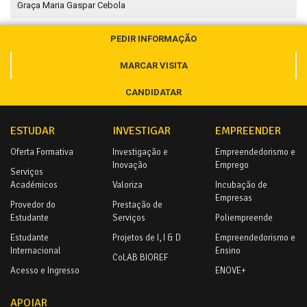
Graça Maria Gaspar Cebola
PEDIR INFORMAÇÃO
MARCAR VISITA
CANDIDATAR
ESTUDAR
INVESTIGAR
EMPREENDER
Oferta Formativa
Investigação e
Empreendedorismo e
Inovação
Emprego
Serviços
Académicos
Valoriza
Incubação de
Empresas
Provedor do
Prestação de
Estudante
Serviços
Poliempreende
Estudante
Projetos de I, I & D
Empreendedorismo e
Internacional
Ensino
CoLAB BIOREF
Acesso e Ingresso
ENOVE+
APOIAR