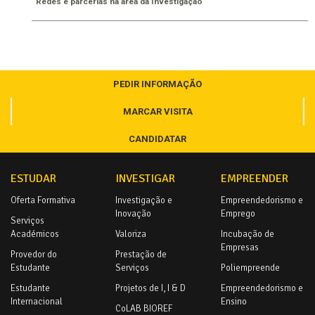
Redes e parcerias na área da Investigação
PEDIR INFORMAÇÃO
MARCAR VISITA
CANDIDATAR
ESTUDAR
INVESTIGAR
EMPREENDER
Oferta Formativa
Investigação e
Empreendedorismo e
Inovação
Emprego
Serviços
Académicos
Valoriza
Incubação de
Empresas
Provedor do
Prestação de
Estudante
Serviços
Poliempreende
Estudante
Projetos de I, I & D
Empreendedorismo e
Internacional
Ensino
CoLAB BIOREF