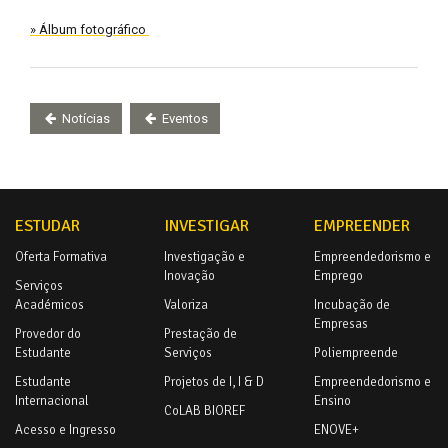
» Álbum fotográfico
Notícias
Eventos
ESTUDAR
INVESTIGAR
EMPREENDER
Oferta Formativa
Investigação e
Empreendedorismo e
Inovação
Emprego
Serviços
Académicos
Valoriza
Incubação de
Empresas
Provedor do
Prestação de
Estudante
Serviços
Poliempreende
Estudante
Projetos de I, I & D
Empreendedorismo e
Internacional
Ensino
CoLAB BIOREF
Acesso e Ingresso
ENOVE+