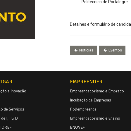
Politécnico de Portalegre.
Detalhes e formulário de candida
Notícias
Eventos
TIGAR
EMPREENDER
ação e Inovação
Empreendedorismo e Emprego
Incubação de Empresas
o de Serviços
Poliempreende
de I, I & D
Empreendedorismo e Ensino
BIOREF
ENOVE+