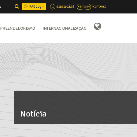
s
PAE Login
preendedorismo
Internacionalização
Select Language
▼
Notícia