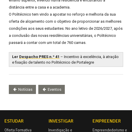
ensino superior, vivendo numa residência e encurtando a
distância entre a casa e a academia.
O Politécnico tem vindo a apostar no reforço e melhoria da sua
oferta de alojamento com o objetivo de proporcionar as melhores
condições aos seus estudantes. No ano letivo de 2026/2027, após
a conclusão das novas residências universitárias, o Politécnico
passará a contar com um total de 760 camas.
Ler
Despacho PRES n.º 41
–
Incentivo à excelência, à atração
e fixação de talento no Politécnico de Portalegre
Notícias
Eventos
ESTUDAR
INVESTIGAR
EMPREENDER
Oferta Formativa
Investigação e
Empreendedorismo e