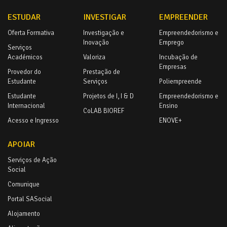
ESTUDAR
INVESTIGAR
EMPREENDER
Oferta Formativa
Investigação e
Empreendedorismo e
Inovação
Emprego
Serviços
Académicos
Valoriza
Incubação de
Empresas
Provedor do
Prestação de
Estudante
Serviços
Poliempreende
Estudante
Projetos de I, I & D
Empreendedorismo e
Internacional
Ensino
CoLAB BIOREF
Acesso e Ingresso
ENOVE+
APOIAR
Serviços de Ação
Social
Comunique
Portal SASocial
Alojamento