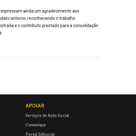
 expressam ainda um agradecimento aos
ato anterior, reconhecendo o trabalho
strada e o contributo prestado para a consolidação
a.
APOIAR
Serviços de Ação Social
Comunique
Portal SASocial