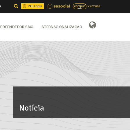
s
PAE Login
preendedorismo
Internacionalização
Select Language
▼
Notícia