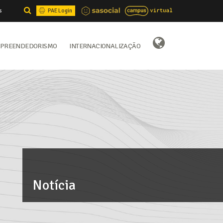
s
PAE Login
preendedorismo
Internacionalização
Select Language
▼
Notícia