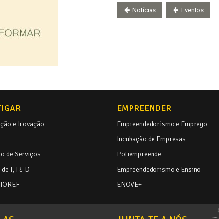
Notícias
Eventos
TIGAR
EMPREENDER
ação e Inovação
Empreendedorismo e Emprego
Incubação de Empresas
o de Serviços
Poliempreende
de I, I & D
Empreendedorismo e Ensino
BIOREF
ENOVE+